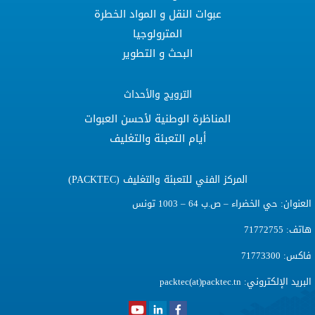
عبوات النقل و المواد الخطرة
المترولوجيا
البحث و التطوير
الترويج والأحداث
المناظرة الوطنية لأحسن العبوات
أيام التعبئة والتغليف
المركز الفني للتعبئة والتغليف (PACKTEC)
عنوان: حي الخضراء – ص.ب 64 – 1003 تونس
تف: 71772755
كس: 71773300
لبريد الإلكتروني:
packtec(at)packtec.tn