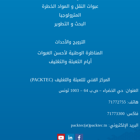
عبوات النقل و المواد الخطرة
المترولوجيا
البحث و التطوير
الترويج والأحداث
المناظرة الوطنية لأحسن العبوات
أيام التعبئة والتغليف
المركز الفني للتعبئة والتغليف (PACKTEC)
عنوان: حي الخضراء – ص.ب 64 – 1003 تونس
تف: 71772755
كس: 71773300
لبريد الإلكتروني:
packtec(at)packtec.tn