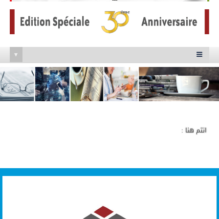
▾

انتم هنا :