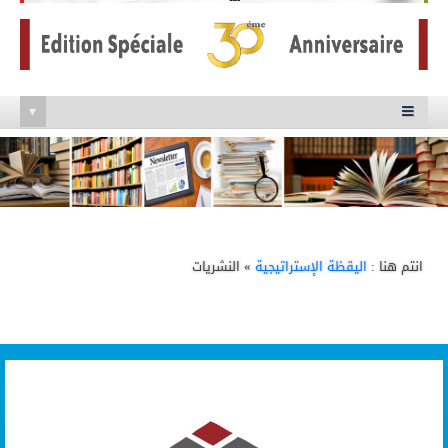
▾

انتم هنا :
ﺍﻟﻴﻘﻈﺔ ﺍﻹﺳﺘﺮﺍﺗﻴﺠﻴﺔ
» النشريات