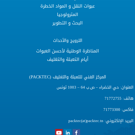
عبوات النقل و المواد الخطرة
المترولوجيا
البحث و التطوير
الترويج والأحداث
المناظرة الوطنية لأحسن العبوات
أيام التعبئة والتغليف
المركز الفني للتعبئة والتغليف (PACKTEC)
عنوان: حي الخضراء – ص.ب 64 – 1003 تونس
تف: 71772755
كس: 71773300
لبريد الإلكتروني:
packtec(at)packtec.tn