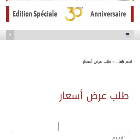
▾

انتم هنا : » طلب عرض أسعار
طلب عرض أسعار
الاسم
*